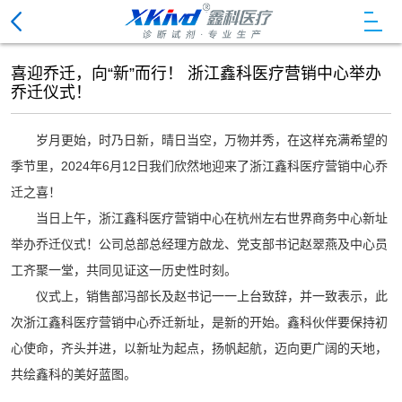
喜迎乔迁，向“新”而行！ 浙江鑫科医疗营销中心举办
化学发光免疫分析仪试剂
乔迁仪式！
免疫检验系统用底物液
岁月更始，时乃日新，晴日当空，万物并秀，在这样充满希望的
电解质模块试剂
季节里，2024年6月12日我们欣然地迎来了浙江鑫科医疗营销中心乔
迁之喜！
生化分析仪清洗液
当日上午，浙江鑫科医疗营销中心在杭州左右世界商务中心新址
举办乔迁仪式！公司总部总经理方啟龙、党支部书记赵翠燕及中心员
血细胞分析用配套试剂
工齐聚一堂，共同见证这一历史性时刻。
尿有形成份分析仪用试剂
仪式上，销售部冯部长及赵书记一一上台致辞，并一致表示，此
次浙江鑫科医疗营销中心乔迁新址，是新的开始。鑫科伙伴要保持初
尿液分析仪清洗液
心使命，齐头并进，以新址为起点，扬帆起航，迈向更广阔的天地，
血凝分析仪清洗液
共绘鑫科的美好蓝图。