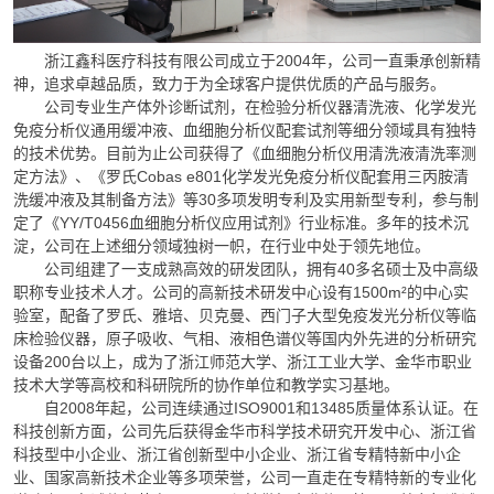
浙江鑫科医疗科技有限公司成立于2004年，公司一直秉承创新精
神，追求卓越品质，致力于为全球客户提供优质的产品与服务。
公司专业生产体外诊断试剂，在检验分析仪器清洗液、化学发光
免疫分析仪通用缓冲液、血细胞分析仪配套试剂等细分领域具有独特
的技术优势。目前为止公司获得了《血细胞分析仪用清洗液清洗率测
定方法》、《罗氏Cobas e801化学发光免疫分析仪配套用三丙胺清
洗缓冲液及其制备方法》等30多项发明专利及实用新型专利，参与制
定了《YY/T0456血细胞分析仪应用试剂》行业标准。多年的技术沉
淀，公司在上述细分领域独树一帜，在行业中处于领先地位。
公司组建了一支成熟高效的研发团队，拥有40多名硕士及中高级
职称专业技术人才。公司的高新技术研发中心设有1500m²的中心实
验室，配备了罗氏、雅培、贝克曼、西门子大型免疫发光分析仪等临
床检验仪器，原子吸收、气相、液相色谱仪等国内外先进的分析研究
设备200台以上，成为了浙江师范大学、浙江工业大学、金华市职业
技术大学等高校和科研院所的协作单位和教学实习基地。
自2008年起，公司连续通过ISO9001和13485质量体系认证。在
科技创新方面，公司先后获得金华市科学技术研究开发中心、浙江省
科技型中小企业、浙江省创新型中小企业、浙江省专精特新中小企
业、国家高新技术企业等多项荣誉，公司一直走在专精特新的专业化