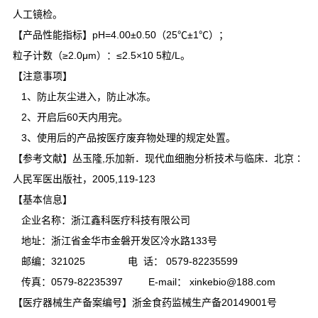
人工镜检。
【产品性能指标】pH=4.00±0.50（25℃±1℃）；
粒子计数（≥2.0μm）：≤2.5×10 5粒/L。
【注意事项】
1、防止灰尘进入，防止冰冻。
2、开启后60天内用完。
3、使用后的产品按医疗废弃物处理的规定处置。
【参考文献】丛玉隆,乐加新．现代血细胞分析技术与临床．北京∶
人民军医出版社，2005,119-123
【基本信息】
企业名称：浙江鑫科医疗科技有限公司
地址：浙江省金华市金磐开发区冷水路133号
邮编：321025 电 话： 0579-82235599
传真：0579-82235397 E-mail： xinkebio@188.com
【医疗器械生产备案编号】浙金食药监械生产备20149001号