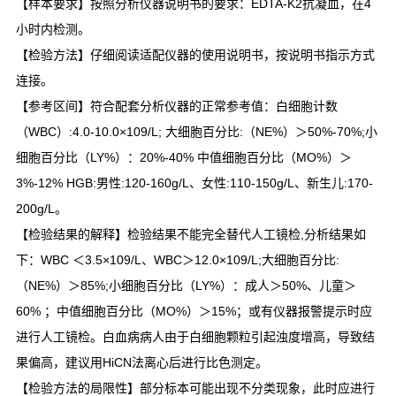
【样本要求】按照分析仪器说明书的要求：EDTA-K2抗凝血，在4
小时内检测。
【检验方法】仔细阅读适配仪器的使用说明书，按说明书指示方式
连接。
【参考区间】符合配套分析仪器的正常参考值：白细胞计数
（WBC）:4.0-10.0×109/L; 大细胞百分比:（NE%）＞50%-70%;小
细胞百分比（LY%）：20%-40% 中值细胞百分比（MO%）＞
3%-12% HGB:男性:120-160g/L、女性:110-150g/L、新生儿:170-
200g/L。
【检验结果的解释】检验结果不能完全替代人工镜检,分析结果如
下：WBC ＜3.5×109/L、WBC＞12.0×109/L;大细胞百分比:
（NE%）＞85%;小细胞百分比（LY%）：成人＞50%、儿童＞
60% ；中值细胞百分比（MO%）＞15%；或有仪器报警提示时应
进行人工镜检。白血病病人由于白细胞颗粒引起浊度增高，导致结
果偏高，建议用HiCN法离心后进行比色测定。
【检验方法的局限性】部分标本可能出现不分类现象，此时应进行